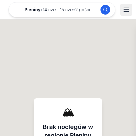
Pieniny
•
14 cze - 15 cze
•
2 gości
🏔️
Brak noclegów w
regionie
Pieniny