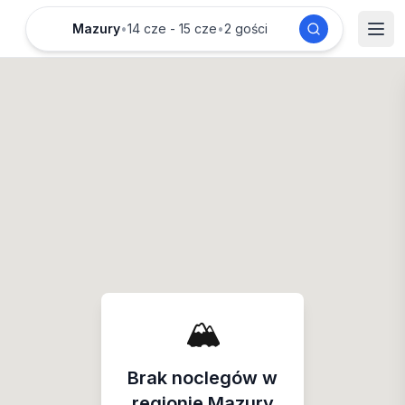
Mazury
•
14 cze - 15 cze
•
2 gości
🏔️
Brak noclegów w
regionie
Mazury