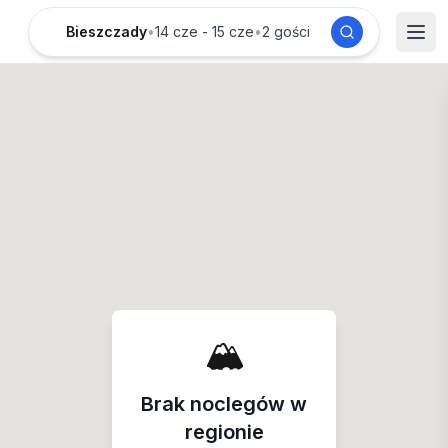
Bieszczady
•
14 cze - 15 cze
•
2 gości
🏔️
Brak noclegów w
regionie